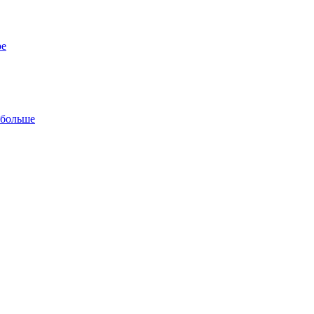
ре
 больше