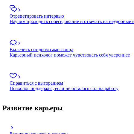
Отрепетировать интервью
Научим проходить собеседование и отвечать на неудобные
Вылечить синдром самозванца
Карьерный психолог поможет чувствовать себя увереннее
Справиться с выгоранием
Психолог поддержит, если не осталось сил на работу
Развитие карьеры
Развитие навыков и карьеры