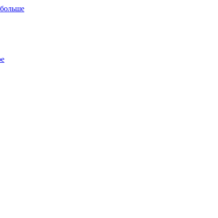
 больше
ре