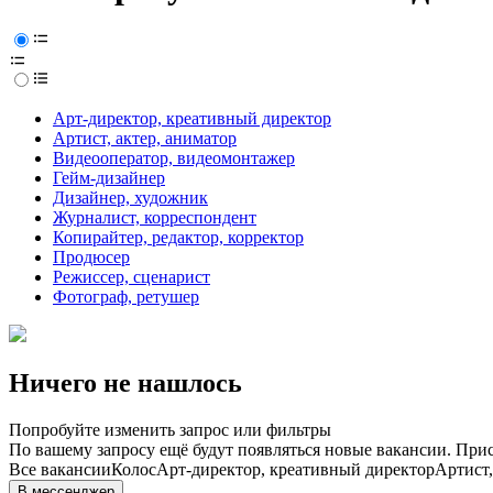
Арт-директор, креативный директор
Артист, актер, аниматор
Видеооператор, видеомонтажер
Гейм-дизайнер
Дизайнер, художник
Журналист, корреспондент
Копирайтер, редактор, корректор
Продюсер
Режиссер, сценарист
Фотограф, ретушер
Ничего не нашлось
Попробуйте изменить запрос или фильтры
По вашему запросу ещё будут появляться новые вакансии. При
Все вакансии
Колос
Арт-директор, креативный директор
Артист,
В мессенджер