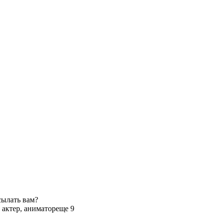
сылать вам?
 актер, аниматор
еще 9