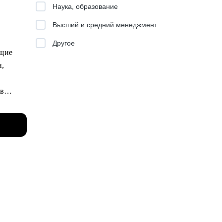
Наука, образование
ию,
Высший и средний менеджмент
Другое
, так и
ущие
 лидеру
и,
щем
 в
у
г
ом
датели,
а
утся
ашим
по