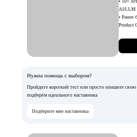
• 10+ ле
инвесто
AI/LLM 
• Честны
• Ранее
• Френдл
Product 
всё :)
• Провё
• Запуст
С чем п
• Руково
• Расска
фичах, 
• Провед
и своев
нужные 
• Высту
Нужна помощь с выбором?
• Прове
• Веду к
• Соста
Пройдите короткий тест или просто опишите сво
PlantU
• Дам об
подберём идеального наставника
• Пилот
предлаг
каждого
• Помог
Подберите мне наставника
твоего р
С чем п
ПО)
• Прове
• Помогу
нанимаю