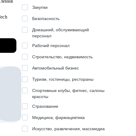
вления
тапы.
Закупки
алел :)
Tech
Безопасность
о вот
Домашний, обслуживающий
персонал
Рабочий персонал
трим
Строительство, недвижимость
оиска и
Автомобильный бизнес
 время
ллы)
Туризм, гостиницы, рестораны
о
Спортивные клубы, фитнес, салоны
выков
красоты
Страхование
 для
ладное
Медицина, фармацевтика
ку
Искусство, развлечения, массмедиа
,
как бы