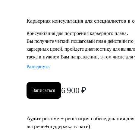
• Проведу репетицию собеседования, помогу подгот
и самопрезентации.
• Построить эффективную команду маркетинга, опти
Карьерная консультация для специалистов в 
маркетинга и выстроить коммуникации с генеральны
Консультация для построения карьерного плана.
Кому могу помочь:
Вы получите четкий пошаговый план действий по
• Всем, кто хочет сменить карьерный трек и перейти 
карьерных целей, пройдете диагностику для выявл
• Специалистам (Junior-Middle-Senior) и руководителя
трека в нужном Вам направлении, в том числе для 
- Маркетинга (брендинг, PR, digital-маркетинг, SMM, 
Развернуть
маркетинг и пр.) и консалтинга;
- E-commerce;
• Директорам по направлениям: маркетинг, e-commerc
6 900
₽
Записаться
• Руководителям бизнеса в построении отдела маркет
Аудит резюме + репетиция собеседования для
встречи+поддержка в чате)