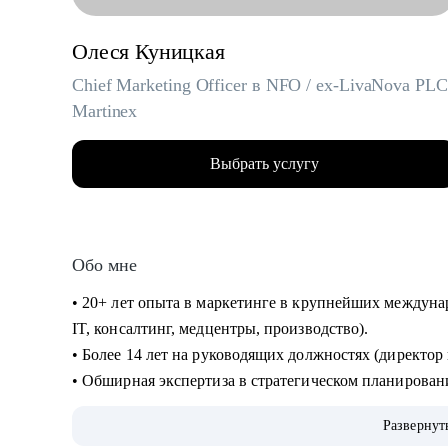
Олеся Куницкая
Chief Marketing Officer в NFO / ex-LivaNova PLC
Martinex
Выбрать услугу
Обо мне
• 20+ лет опыта в маркетинге в крупнейших междуна
IT, консалтинг, медцентры, производство).
• Более 14 лет на руководящих должностях (директо
• Обширная экспертиза в стратегическом планировани
направлений, выводе и повышении узнаваемости нов
Развернут
международные. Опыт привлечения инвестиций.