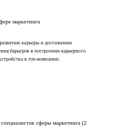
овиться к успешному прохождению интервью
мизировать процессы внутри отдела
сфере маркетинга
м директором и собственниками.
 развитию карьеры и достижению
в маркетинг или развиваться в консалтинге;
ения барьеров в построении карьерного
м из:
устройства в топ-компании.
копирайтинг, event-маркетинг, контент-
e, развитие бизнеса;
инга.
 специалистов сферы маркетинга (2