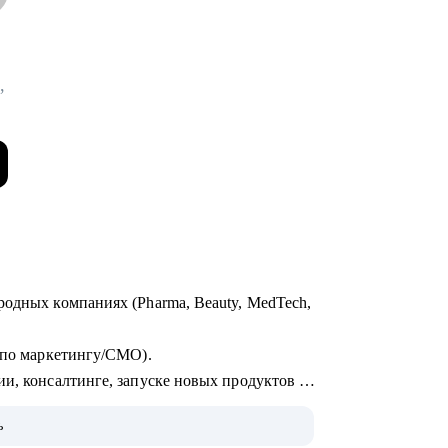
,
родных компаниях (Pharma, Beauty, MedTech,
р по маркетингу/СМО).
и, консалтинге, запуске новых продуктов и
ых брендов на рынки, в том числе
ь