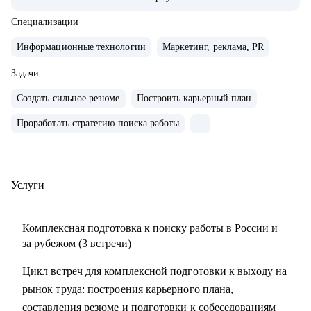
• Внедряю использование данных, как продукт.
• Провел более 700 консультаций на карьерные и
Специализации
менеджерские темы.
Информационные технологии
Маркетинг, реклама, PR
• Вместе с подопечными составили более 300 резюме для
РФ и Европы.
Задачи
• Мои клиенты нашли работу в Авито, Яндекс, Ozon,
Создать сильное резюме
Построить карьерный план
Revolut, Nvidia, Simple Club и др.
Проработать стратегию поиска работы
...
С чем помогу:
• с подготовкой к найму в зарубежную и российскую
команду
Услуги
• с переходом в IT, профориентацией и выстраиванием
карьерного плана
Комплексная подготовка к поиску работы в России и
• консультирую команды для развития бизнесов
за рубежом (3 встречи)
• с подготовкой к техническим собеседованиям.
Цикл встреч для комплексной подготовки к выходу на
рынок труда: построения карьерного плана,
Кому могу помочь:
составления резюме и подготовки к собеседованиям
• проконсультирую проджект менеджеров, продакт