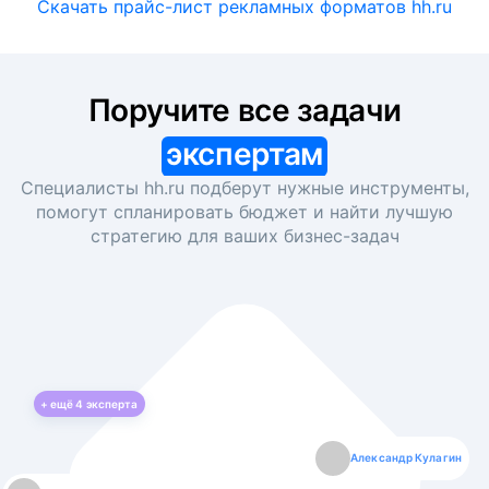
Скачать прайс-лист рекламных форматов hh.ru
Поручите все задачи
экспертам
Специалисты hh.ru подберут нужные инструменты,
помогут спланировать бюджет и найти лучшую
стратегию для ваших
бизнес-задач
+ ещё
4
эксперта
Екатерина Лазаренко
Александр Кулагин
Даниил Макаров
Борис Кашко
Юлия Изоитко