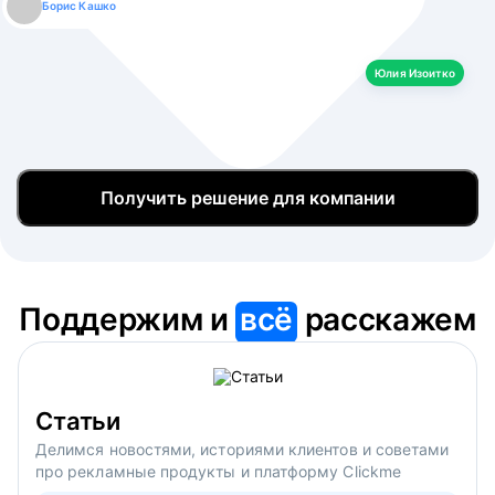
Борис Кашко
Юлия Изоитко
Александр Кулагин
Даниил Макаров
Екатерина Лазаренко
Юлия Изоитко
Получить решение для компании
Поддержим и
всё
расскажем
Статьи
Делимся новостями, историями клиентов и советами
про рекламные продукты и платформу Clickme