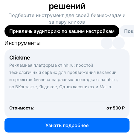
решений
Подберите инструмент для своей
бизнес-задачи
за пару кликов
Привлечь аудиторию по вашим настройкам
Пок
Инструменты
Инструменты
Инструменты
Виртуальный рекрутер
Clickme
Вакансия дня
Массовый подбор под ключ. Решите, сколько
Рекламная платформа от hh.ru: простой
Рекламный формат для вакансий на главной странице
кандидатов и когда вам нужно, и за дело возьмутся
технологичный сервис для продвижения вакансий
hh.ru. Увеличивает количество откликов
маркетологи, рекрутеры и проектные менеджеры
и проектов бизнеса на разных площадках: на hh.ru,
hh.ru с целым набором digital-инструментов
во ВКонтакте, Яндексе, Одноклассниках и Mail.ru
Стоимость:
от 200 000 ₽
Узнать подробнее
Стоимость:
от 500 ₽
Узнать подробнее
Узнать подробнее