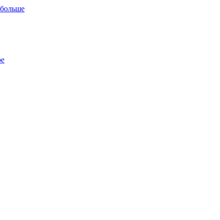
 больше
ре