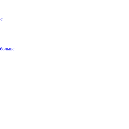
ре
 больше