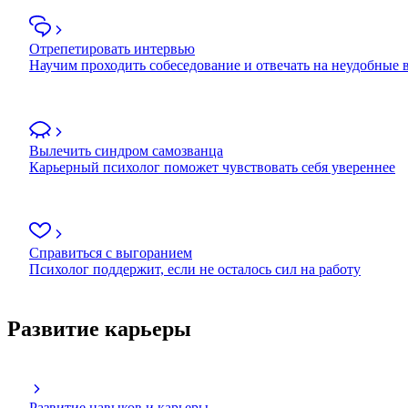
Отрепетировать интервью
Научим проходить собеседование и отвечать на неудобные
Вылечить синдром самозванца
Карьерный психолог поможет чувствовать себя увереннее
Справиться с выгоранием
Психолог поддержит, если не осталось сил на работу
Развитие карьеры
Развитие навыков и карьеры