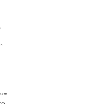
р
ru,
 сети
ого