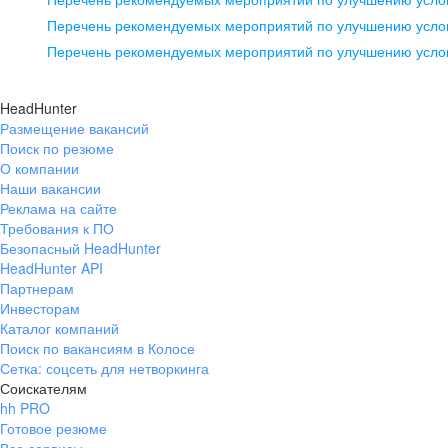
pr@ural.hh.ru
Перечень рекомендуемых мероприятий по улучшению услов
Перечень рекомендуемых мероприятий по улучшению усло
Новосибирск
ул. Большевистская, д. 35,
HeadHunter
помещение 21
Размещение вакансий
Поиск по резюме
+7 383 207-94-64
О компании
pr@nsk.hh.ru
Наши вакансии
Реклама на сайте
Требования к ПО
Безопасный HeadHunter
HeadHunter API
Партнерам
Инвесторам
Каталог компаний
Поиск по вакансиям в Колосе
Сетка: соцсеть для нетворкинга
Соискателям
hh PRO
Готовое резюме