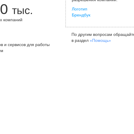
0
тыс.
Логотип
Брендбук
х компаний
+
По другим вопросам обращайт
в раздел
«Помощь»
в и сервисов для работы
ом
Санкт-Петербург
Я
ул. Жуковского, д. 19, особняк
ул