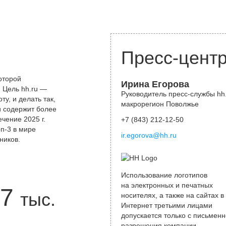
Пресс-цент
оторой
Ирина Егорова
 Цель hh.ru —
Руководитель пресс-службы hh.
у, и делать так,
макрорегион Поволжье
и содержит более
чение 2025 г.
+7 (843) 212-12-50
оп-3 в мире
ir.egorova@hh.ru
ников.
Использование логотипов
на электронных и печатных
7
тыс.
носителях, а также на сайтах в
Интернет третьими лицами
допускается только с письменн
разрешения компании.