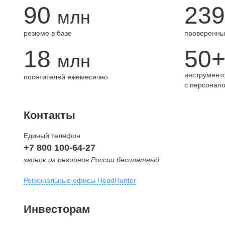
90
239
млн
резюме в базе
проверенны
18
50
млн
инструменто
посетителей ежемесячно
с персонал
Контакты
Единый телефон
+7 800 100-64-27
звонок из регионов России бесплатный
Региональные офисы HeadHunter
Москва
Инвесторам
внутригородская территория