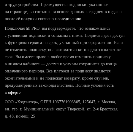
тратите много времени на поиск и вручную поднимаете
и трудоустройства. Преимущества подписки, указанные
резюме
на странице, рассчитаны на основе данных в среднем в неделю
после её покупки согласно
хотите сравнить себя с конкурентами и оценить шансы
исследованию
Подключая hh PRO, вы подтверждаете, что ознакомились
с условиями подписки и согласны с ними. Подписка даёт доступ
к функциям сервиса на срок, указанный при оформлении. Если
не отменить подписку, она автоматически продлится на тот же
срок. Вы имеете право в любое время отменить подписку
в личном кабинете — доступ к услугам сохранится до конца
оплаченного периода. Все платежи за подписку являются
окончательными и не подлежат возврату, кроме случаев,
предусмотренных законодательством. Полные условия есть
в оферте
ООО «Хэдхантер», ОГРН 1067761906805, 125047, г. Москва,
вн. тер. г. Муниципальный округ Тверской, ул. 2-я Брестская,
д. 48, помещ. 25