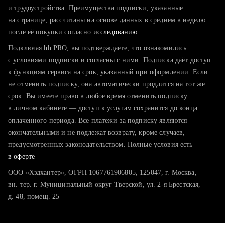
тратите много времени на поиск и вручную поднимаете
и трудоустройства. Преимущества подписки, указанные
резюме
на странице, рассчитаны на основе данных в среднем в неделю
после её покупки согласно
хотите сравнить себя с конкурентами и оценить шансы
исследованию
Подключая hh PRO, вы подтверждаете, что ознакомились
с условиями подписки и согласны с ними. Подписка даёт доступ
к функциям сервиса на срок, указанный при оформлении. Если
не отменить подписку, она автоматически продлится на тот же
срок. Вы имеете право в любое время отменить подписку
в личном кабинете — доступ к услугам сохранится до конца
оплаченного периода. Все платежи за подписку являются
окончательными и не подлежат возврату, кроме случаев,
предусмотренных законодательством. Полные условия есть
в оферте
ООО «Хэдхантер», ОГРН 1067761906805, 125047, г. Москва,
вн. тер. г. Муниципальный округ Тверской, ул. 2-я Брестская,
д. 48, помещ. 25